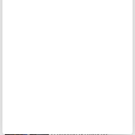
Temas relacionados
juventud
Oportunidades
Poblaciones vulnerables
Zonas Rurales
Artículo anterior
Movilidad humana:
oportunidad para todas y
todos...
Artículo siguiente
Alimentación y educación,
el binomio permanente...