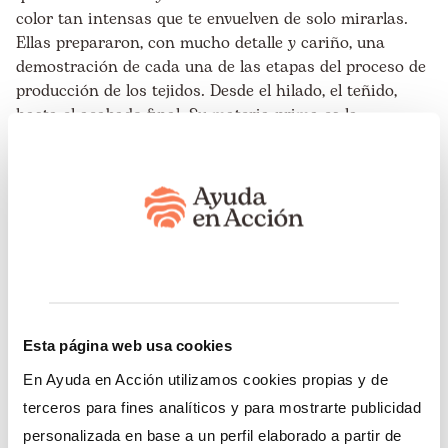
color tan intensas que te envuelven de solo mirarlas.
Ellas prepararon, con mucho detalle y cariño, una
demostración de cada una de las etapas del proceso de
producción de los tejidos. Desde el hilado, el teñido,
hasta el acabado final. Su materia prima es la
naturaleza, pues ellas utilizan
tintes naturales que
provienen de las flores o plantas de su propia
comunidad.
“Yo tenía una idea, pero he ganado mayor
conocimiento. Estoy súper contento con la visita, he
podido ver sus chullos, chalinas, los materiales. Todo es
100% manual. Más adelante seguro que voy a trabajar
con ellos en alguna colección. Ya que todas mis
Esta página web usa cookies
colecciones están inspiradas en el Perú. Voy a dejar mi
aporte y llevarme mucho de ellas”, comentó Yirko
En Ayuda en Acción utilizamos cookies propias y de
Sivirich durante la visita.
terceros para fines analíticos y para mostrarte publicidad
personalizada en base a un perfil elaborado a partir de