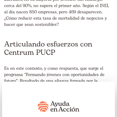
cerca del 90%, no supera el primer año. Según el INEI,
al día nacen 850 empresas, pero 469 desaparecen.
¿Cómo reducir esta tasa de mortalidad de negocios y
hacer que sean sostenibles?
Articulando esfuerzos con
Centrum PUCP
Es en este contexto, y como respuesta, que surge el
programa “Formando jóvenes con oportunidades de
futuro”. Resultado de una alianza firmada por la
Fundación Ayuda en Acción y Centrum PUCP, escuela
de negocios de la Pontificia Universidad Católica del
Perú, que busca desarrollar capacidades
emprendedoras de docentes de Centros de Educación
Técnico-Productiva (CETPRO) de Lima, Piura, entre