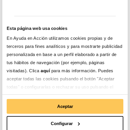
otros, ofreciendo talleres para mejorar las
oportunidades de empleabilidad de las y los jóvenes en
el país, y fomentar hábitos personales que les ayuden a
alcanzar el éxito profesional.
Esta página web usa cookies
“Es un programa de formación de formadores. Es decir,
En Ayuda en Acción utilizamos cookies propias y de
profesores de Centrum PUCP van a traspasar su
terceros para fines analíticos y para mostrarte publicidad
experiencia y conocimientos en el tema de
personalizada en base a un perfil elaborado a partir de
emprendimiento a docentes de los CETPRO para que
tus hábitos de navegación (por ejemplo, páginas
enseñen a sus alumnos a que implementen y
desarrollen emprendimientos con impacto social”,
visitadas). Clica
aquí
para más información. Puedes
explicó Sandro Sánchez, director de Impacto Positivo
aceptar todas las cookies pulsando el botón "Aceptar
de Centrum PUCP.
todas" o configurarlas o rechazar su uso pulsando el
botón "Configurar".
Inclusión y educación financiera
Aceptar
Configurar
Este trabajo colaborativo, permite impulsar la inclusión