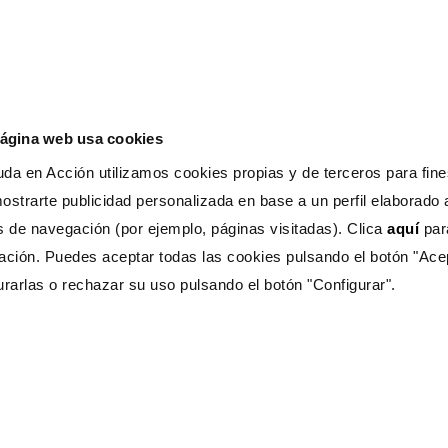
con L’Oréal?
página web usa cookies
da en Acción utilizamos cookies propias y de terceros para fines
liados muy importantes como
Compartamos Financiera,
ostrarte publicidad personalizada en base a un perfil elaborado a
 de Galicia
. No podríamos haber cumplido con nuestros
s de navegación (por ejemplo, páginas visitadas). Clica
aquí
pa
s muchísimo el trabajo de nuestros aliados y esperamos
ación. Puedes aceptar todas las cookies pulsando el botón "Ace
ue viene”
, señaló Esperanza Rivera, Directora de Programas
urarlas o rechazar su uso pulsando el botón "Configurar".
con una serie de líneas de trabajo dedicadas a facilitar