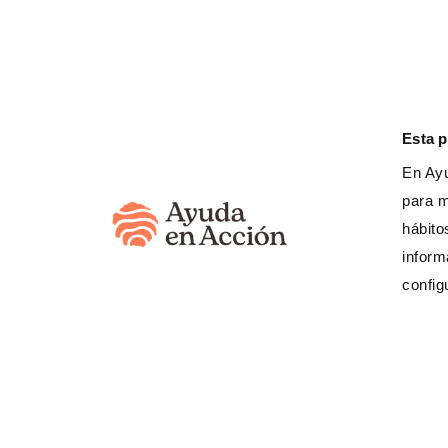
través del programa “StandUp”.
¿Cuál es el trabajo que realizamos 
Esta 
En Ayu
“No queremos dejar de mencionar a a
para m
AECID, CENTRUM, LAUREATE
y
Xunta
hábito
objetivos de este año solos. Valoramo
inform
continuar con la colaboración el año q
config
de Ayuda en Acción.
Proyectos destacados
La
Fundación Ayuda en Acción
cuenta 