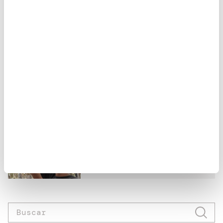
ganadería
medio ambiente
solidaridad
Artículo anterior
Sumamos 443 nuevos
padrinos...
Artículo siguiente
Pequeños agricultores de
Santiago, Cascas y San
Mi...