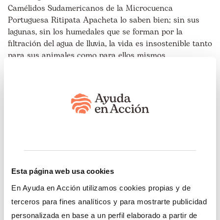
Camélidos Sudamericanos de la Microcuenca
Portuguesa Ritipata Apacheta lo saben bien; sin sus
lagunas, sin los humedales que se forman por la
filtración del agua de lluvia, la vida es insostenible tanto
para sus animales como para ellos mismos.
Han comprendido también que de manera
desorganizada, y cada uno trabajando en lo suyo, es
muy poco lo que pueden hacer. Sin embargo, unidos y
organizados es posible no solo resistir los efectos del
cambio climático, sino revertirlos y mejorar a su vez
sus ingresos y calidad de vida. Actualmente la
asociación cuenta con 24 socios activos y en conjunto
tienen en promedio 3,000 alpacas, cuya crianza les
Esta página web usa cookies
proporciona carne, fibra, y piel, que pueden
comercializar en mercados circundantes.
En Ayuda en Acción utilizamos cookies propias y de
terceros para fines analíticos y para mostrarte publicidad
[caption id="attachment_1982" align="alignnone"
personalizada en base a un perfil elaborado a partir de