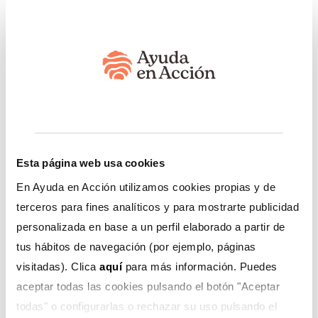
Esta página web usa cookies
En Ayuda en Acción utilizamos cookies propias y de
terceros para fines analíticos y para mostrarte publicidad
personalizada en base a un perfil elaborado a partir de
tus hábitos de navegación (por ejemplo, páginas
Como parte de nuestro trabajo,
Ayuda en Acción
,
visitadas). Clica
aquí
para más información. Puedes
durante el 2020 y 2021, ha venido impulsando más de
aceptar todas las cookies pulsando el botón "Aceptar
500 emprendimientos como respuesta a la crisis
todas" o configurarlas o rechazar su uso pulsando el
sanitaria. Por su parte, la cadena Hipermercados