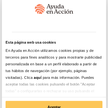
Aquí, los apicultores son empíricos, pero junto
con
Ayuda en Acción
y esfuerzos triangulados con
instituciones como
Senasa
, se trabajan estrategias
para mejorar el manejo de sus producciones. Así
como, fortalecer el desarrollo de sus capacidades.
Miel de abeja, polen y propóleo
Esta página web usa cookies
En Ayuda en Acción utilizamos cookies propias y de
terceros para fines analíticos y para mostrarte publicidad
Ahora, ya no solo se dedican a la producción de
miel
personalizada en base a un perfil elaborado a partir de
de abeja
, también elaboran derivados como el
polen o
tus hábitos de navegación (por ejemplo, páginas
propóleo
. Insumos que antes no se tenían en cuenta y
hoy aumentan el valor de su cadena productiva.
visitadas). Clica
aquí
para más información. Puedes
aceptar todas las cookies pulsando el botón "Aceptar
Además, las capacitaciones técnicas que reciben están
todas" o configurarlas o rechazar su uso pulsando el
orientadas a productores líderes que puedan
botón "Configurar".
replicar los conocimientos aprendidos en sus
comunidades. Con esto, se busca orientar a otros
Aceptar