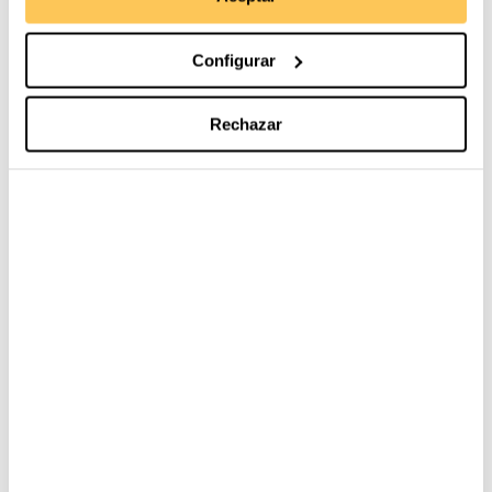
productores mediante
escuelas de campo
para que
mejoren sus procesos.
Configurar
https://www.youtube.com/embed/zrocmJzvy7s
Rechazar
Retos tecnológicos
y medioambientales en la
apicultura
Esta labor se desarrolla como una actividad
sostenible y beneficiosa para la protección de la flora
y fauna silvestre. Sin embargo, hacer apicultura no es
fácil en el Perú. La falta de tecnología, conciencia y
responsabilidad ambiental vuelven a esta tarea, todo un
reto.