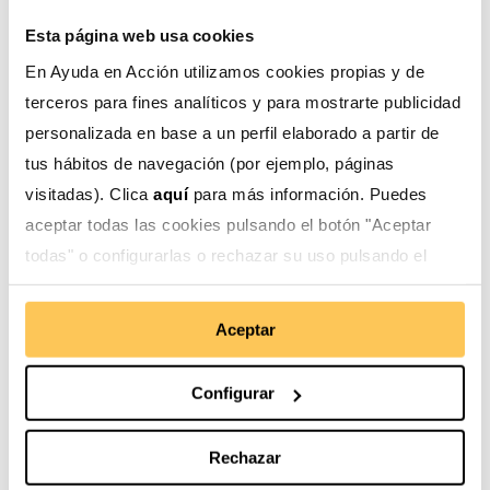
Esta página web usa cookies
Apadrinar es una oportunidad para una
comunidad
En Ayuda en Acción utilizamos cookies propias y de
terceros para fines analíticos y para mostrarte publicidad
28/04/2021
personalizada en base a un perfil elaborado a partir de
La vida real nos permite volver a ser los personajes que
tus hábitos de navegación (por ejemplo, páginas
de pequeños y pequeñas imaginábamos. Sin
visitadas). Clica
aquí
para más información. Puedes
embargo, muchas veces, no somos conscientes de los
aceptar todas las cookies pulsando el botón "Aceptar
poderes que tenemos para mejorar el mundo o por lo
...
todas" o configurarlas o rechazar su uso pulsando el
botón "Configurar".
Leer más
Aceptar
Configurar
Rechazar