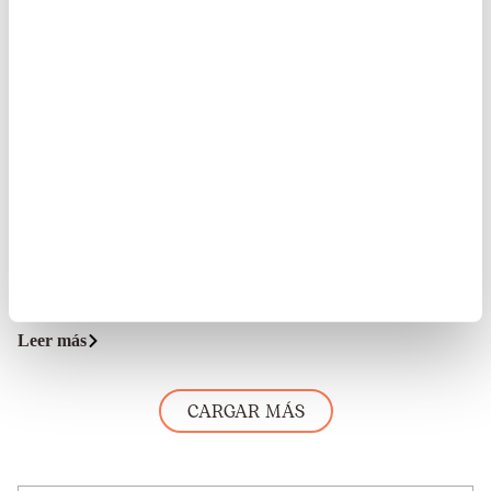
Quiero Contarte: Conoce nuestros proyectos
11/01/2018
Culminamos la entrega de los Quiero Contarte a
nuestros padrinos y madrinas y a propósito de ello,
compartimos contigo este encomiable proceso. El
folleto Quiero Contarte se trata de un docum...
Leer más
CARGAR MÁS