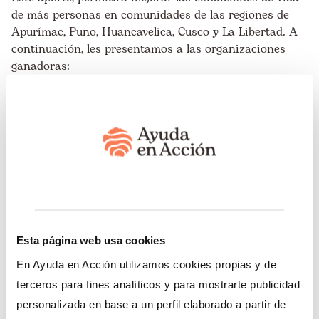
de más personas en comunidades de las regiones de
Apurímac, Puno, Huancavelica, Cusco y La Libertad. A
continuación, les presentamos a las organizaciones
ganadoras:
(Apurímac)
1. Huñuq Mayu
Con esta iniciativa se busca impulsar proyectos sobre
inclusión económica y empoderamiento de mujeres
rurales, periurbanas y jóvenes en situaciones de
vulnerabilidad en el distrito y provincia de
Andahuaylas. Para ello, este proyecto tiene como
Esta página web usa cookies
objetivo fortalecer la resiliencia económica y productiva
de familias dedicadas a la agricultura
En Ayuda en Acción utilizamos cookies propias y de
familiar y agroecológica.
terceros para fines analíticos y para mostrarte publicidad
personalizada en base a un perfil elaborado a partir de